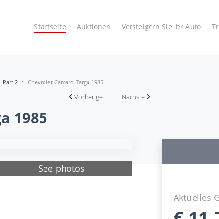
Startseite
Auktionen
Versteigern Sie Ihr Auto
T
- Part 2
Chevrolet Camaro Targa 1985
Vorherige
Nächste
ga 1985
See photos
Aktuelles 
€
11.