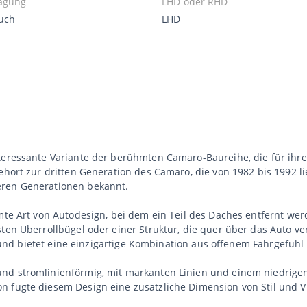
agung
LHD oder RHD
uch
LHD
teressante Variante der berühmten Camaro-Baureihe, die für ihre
ehört zur dritten Generation des Camaro, die von 1982 bis 1992 li
eren Generationen bekannt.
mte Art von Autodesign, bei dem ein Teil des Daches entfernt wer
ten Überrollbügel oder einer Struktur, die quer über das Auto ver
en und bietet eine einzigartige Kombination aus offenem Fahrgefühl
nd stromlinienförmig, mit markanten Linien und einem niedrigen
 fügte diesem Design eine zusätzliche Dimension von Stil und Vie