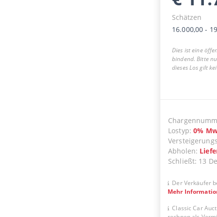
Schätzen
16.000,00
-
19
Dies ist eine öff
bindend. Bitte n
dieses Los gilt k
Chargennumm
Lostyp
:
0
%
Mw
Versteigerung
Abholen
:
Lief
Schließt
:
13 D
Der Verkäufer b
Mehr Informati
Classic Car Auct
rechnen als Vermit