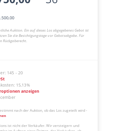
.500,00
entliche Auktion. Ein auf dieses Los abgegebenes Gebot ist
utzen Sie die Besichtigungstage vor Gebotsabgabe. Für
ein Rückgaberecht.
er
:
145
-
20
St
skosten
:
15,13%
eroptionen anzeigen
ecember
estimmt nach der Auktion, ob das Los zugeteilt wird
-
onen
ions ist nicht der Verkäufer. Wir versteigern und
tler im Auftrag eines Dritten, des Verkäufers, ab.