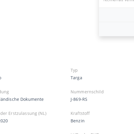
Typ
o
Targa
dung
Nummernschild
ländische Dokumente
J-869-RS
der Erstzulassung (NL)
Kraftstoff
2020
Benzin