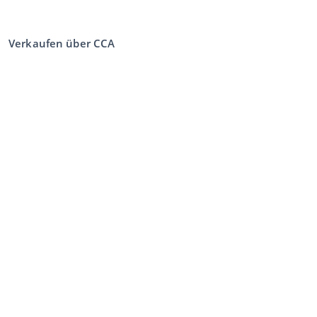
Verkaufen über CCA
Verkaufen bei der Auktion
Allgemeine Geschäftsbedingungen Verkäufer
Mein CCA
Anmeldung
Register
©
2026
Classic Car Auctions
All rights reserved