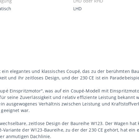
agung
LHD oder RHD
tisch
LHD
t ein elegantes und klassisches Coupé, das zu der berühmten Ba
keit und ihr zeitloses Design, und der 230 CE ist ein Paradebeispi
upé Einspritzmotor", was auf ein Coupé-Modell mit Einspritzmoto
für seine Zuverlässigkeit und relativ effiziente Leistung bekann
 ein ausgewogenes Verhältnis zwischen Leistung und Kraftstoffve
 geeignet war.
wechselbare, zeitlose Design der Baureihe W123. Der Wagen hat k
Variante der W123-Baureihe, zu der der 230 CE gehört, hat ein e
ner anmutigen Dachlinie.