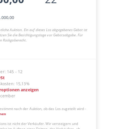
.000,00
entliche Auktion. Ein auf dieses Los abgegebenes Gebot ist
utzen Sie die Besichtigungstage vor Gebotsabgabe. Für
ein Rückgaberecht.
er
:
145
-
12
St
skosten
:
15,13%
eroptionen anzeigen
ecember
estimmt nach der Auktion, ob das Los zugeteilt wird
-
onen
ions ist nicht der Verkäufer. Wir versteigern und
tler im Auftrag eines Dritten, des Verkäufers, ab.