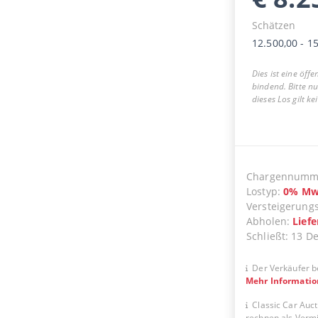
Schätzen
12.500,00
-
15
Dies ist eine öff
bindend. Bitte n
dieses Los gilt k
Chargennumm
Lostyp
:
0
%
Mw
Versteigerung
Abholen
:
Lief
Schließt
:
13 D
Der Verkäufer b
Mehr Informati
Classic Car Auct
rechnen als Vermit