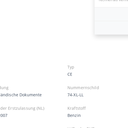
Typ
CE
dung
Nummernschild
ländische Dokumente
74-XL-LL
der Erstzulassung (NL)
Kraftstoff
2007
Benzin