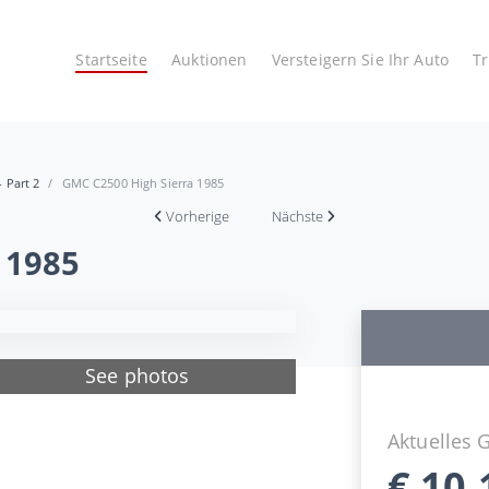
Startseite
Auktionen
Versteigern Sie Ihr Auto
T
- Part 2
GMC C2500 High Sierra 1985
Vorherige
Nächste
 1985
See photos
Aktuelles 
€
10.