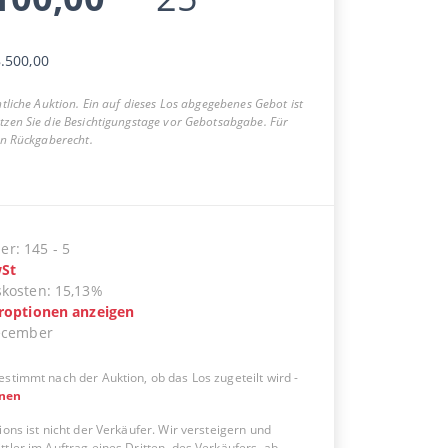
.500,00
entliche Auktion. Ein auf dieses Los abgegebenes Gebot ist
utzen Sie die Besichtigungstage vor Gebotsabgabe. Für
ein Rückgaberecht.
er
:
145
-
5
St
skosten
:
15,13%
eroptionen anzeigen
ecember
estimmt nach der Auktion, ob das Los zugeteilt wird
-
onen
ions ist nicht der Verkäufer. Wir versteigern und
tler im Auftrag eines Dritten, des Verkäufers, ab.