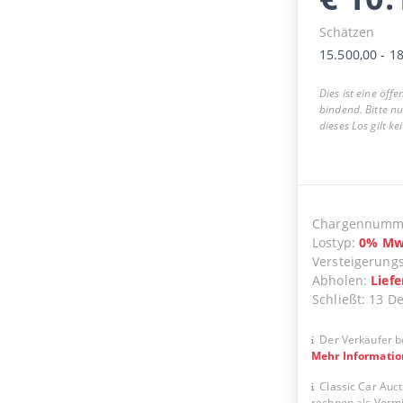
Schätzen
15.500,00
-
18
Dies ist eine öff
bindend. Bitte n
dieses Los gilt k
Chargennumm
Lostyp
:
0
%
Mw
Versteigerung
Abholen
:
Lief
Schließt
:
13 D
Der Verkäufer b
Mehr Informati
Classic Car Auct
rechnen als Vermit