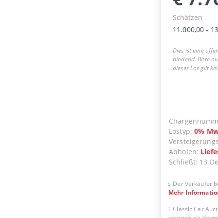
Schätzen
11.000,00
-
13
Dies ist eine öff
bindend. Bitte n
dieses Los gilt k
Chargennumm
Lostyp
:
0
%
Mw
Versteigerung
Abholen
:
Lief
Schließt
:
13 D
Der Verkäufer b
Mehr Informati
Classic Car Auct
rechnen als Vermit