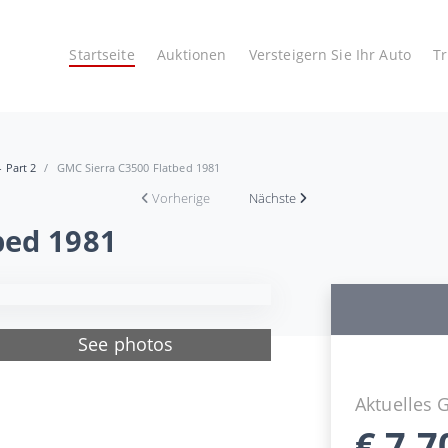
Startseite
Auktionen
Versteigern Sie Ihr Auto
T
- Part 2
GMC Sierra C3500 Flatbed 1981
Vorherige
Nächste
bed 1981
See photos
Aktuelles 
€
7.7