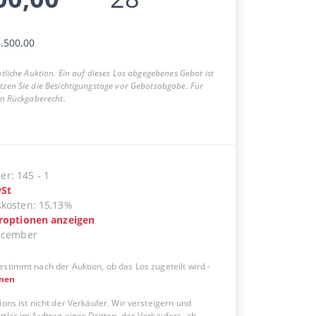
.500,00
entliche Auktion. Ein auf dieses Los abgegebenes Gebot ist
utzen Sie die Besichtigungstage vor Gebotsabgabe. Für
ein Rückgaberecht.
er
:
145
-
1
St
skosten
:
15,13%
eroptionen anzeigen
ecember
estimmt nach der Auktion, ob das Los zugeteilt wird
-
onen
ions ist nicht der Verkäufer. Wir versteigern und
tler im Auftrag eines Dritten, des Verkäufers, ab.