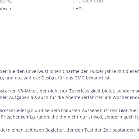
agung
LHD oder RHD
tisch
LHD
rleben Sie den unverwüstlichen Charme der 1980er Jahre mit die
ng und das zeitlose Design, für das GMC bekannt ist.
tarken V8-Motor, der nicht nur Zuverlässigkeit bietet, sondern auc
lichen Aufgaben als auch für die Abenteuerfahrten am Wochenende
rosseriedesign und seinem robusten Aussehen ist der GMC Sierra
 Pritschenkonfiguration, die ihn nicht nur stilvoll, sondern auch f
ern einen zeitlosen Begleiter, der den Test der Zeit bestanden h