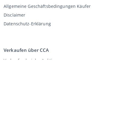
Allgemeine Geschäftsbedingungen Käufer
Disclaimer
Datenschutz-Erklärung
Verkaufen über CCA
Verkaufen bei der Auktion
Allgemeine Geschäftsbedingungen Verkäufer
Mein CCA
Anmeldung
Register