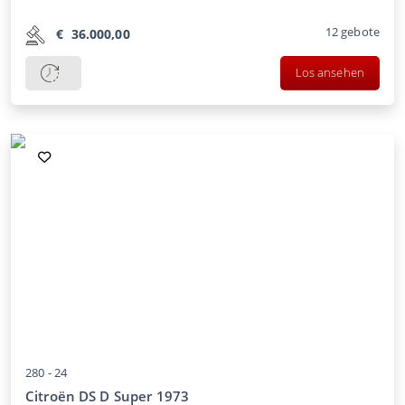
12
gebote
€
36.000,00
Los ansehen
280 -
24
Citroën DS D Super 1973