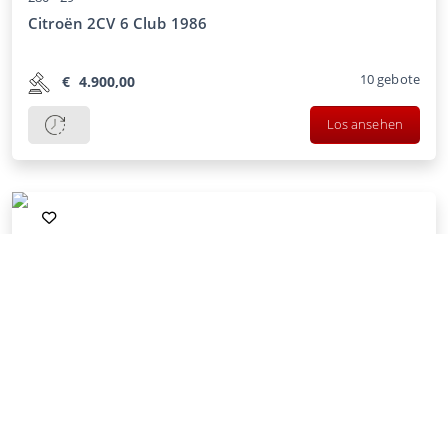
Citroën 2CV 6 Club 1986
10
gebote
€
4.900,00
Los ansehen