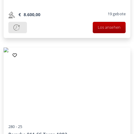
19
gebote
€
8.600,00
Los ansehen
280 -
25