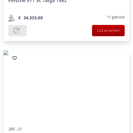
Porsche 911 SC Targa 1982
11
gebote
€
34.333,00
Los ansehen
280 -
21