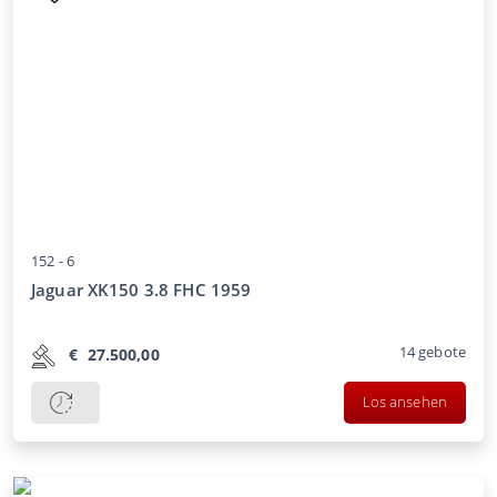
152 -
6
Jaguar XK150 3.8 FHC 1959
14
gebote
€
27.500,00
Los ansehen