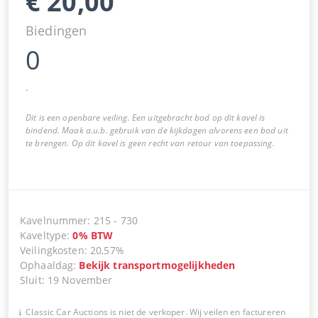
€
20,00
Biedingen
0
.
Dit is een openbare veiling. Een uitgebracht bod op dit kavel is
bindend. Maak a.u.b. gebruik van de kijkdagen alvorens een bod uit
te brengen. Op dit kavel is geen recht van retour van toepassing.
Kavelnummer
:
215
-
730
Kaveltype
:
0
%
BTW
Veilingkosten
:
20,57%
Ophaaldag
:
Bekijk transportmogelijkheden
Sluit
:
19 November
Classic Car Auctions is niet de verkoper. Wij veilen en factureren