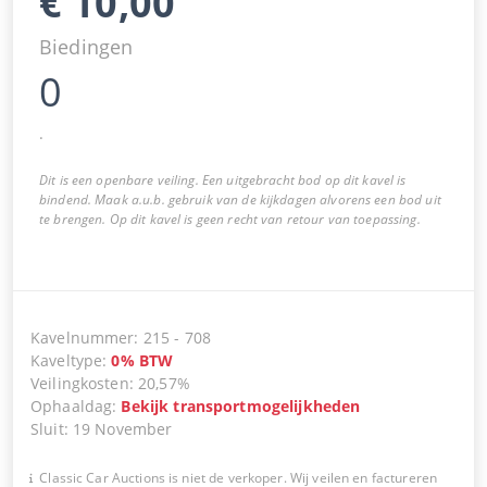
€
10,00
Biedingen
0
.
Dit is een openbare veiling. Een uitgebracht bod op dit kavel is
bindend. Maak a.u.b. gebruik van de kijkdagen alvorens een bod uit
te brengen. Op dit kavel is geen recht van retour van toepassing.
Kavelnummer
:
215
-
708
Kaveltype
:
0
%
BTW
Veilingkosten
:
20,57%
Ophaaldag
:
Bekijk transportmogelijkheden
Sluit
:
19 November
Classic Car Auctions is niet de verkoper. Wij veilen en factureren