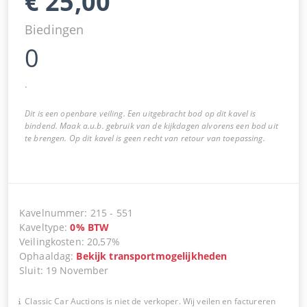
€
25,00
Biedingen
0
.
Dit is een openbare veiling. Een uitgebracht bod op dit kavel is
bindend. Maak a.u.b. gebruik van de kijkdagen alvorens een bod uit
te brengen. Op dit kavel is geen recht van retour van toepassing.
Kavelnummer
:
215
-
551
Kaveltype
:
0
%
BTW
Veilingkosten
:
20,57%
Ophaaldag
:
Bekijk transportmogelijkheden
Sluit
:
19 November
Classic Car Auctions is niet de verkoper. Wij veilen en factureren