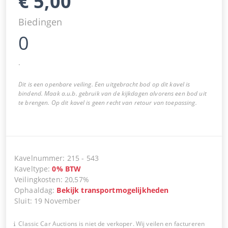
€
5,00
Biedingen
0
.
Dit is een openbare veiling. Een uitgebracht bod op dit kavel is
bindend. Maak a.u.b. gebruik van de kijkdagen alvorens een bod uit
te brengen. Op dit kavel is geen recht van retour van toepassing.
Kavelnummer
:
215
-
543
Kaveltype
:
0
%
BTW
Veilingkosten
:
20,57%
Ophaaldag
:
Bekijk transportmogelijkheden
Sluit
:
19 November
Classic Car Auctions is niet de verkoper. Wij veilen en factureren