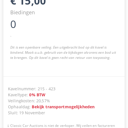
€
15,00
Biedingen
0
.
Dit is een openbare veiling. Een uitgebracht bod op dit kavel is
bindend. Maak a.u.b. gebruik van de kijkdagen alvorens een bod uit
te brengen. Op dit kavel is geen recht van retour van toepassing.
Kavelnummer
:
215
-
423
Kaveltype
:
0
%
BTW
Veilingkosten
:
20,57%
Ophaaldag
:
Bekijk transportmogelijkheden
Sluit
:
19 November
Classic Car Auctions is niet de verkoper. Wij veilen en factureren