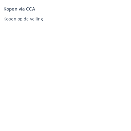
Kopen via CCA
Kopen op de veiling
Algemene voorwaarden koper
Disclaimer
Privacy Statement
Verkopen via CCA
Verkopen via de veiling
Algemene voorwaarden verkoper
Mijn CCA
Inloggen