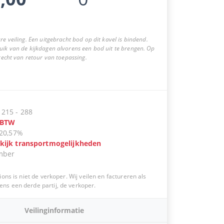
re veiling. Een uitgebracht bod op dit kavel is bindend.
uik van de kijkdagen alvorens een bod uit te brengen. Op
 recht van retour van toepassing.
:
215
-
288
BTW
20,57%
kijk transportmogelijkheden
mber
ions is niet de verkoper. Wij veilen en factureren als
s een derde partij, de verkoper.
Veilinginformatie