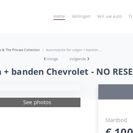
Home
Veilingen
Veil uw auto
T
es & The Private Collection
Automobilia Set velgen + banden ...
Vorige
Volgende
n + banden Chevrolet - NO RES
See photos
Startbod
€
100