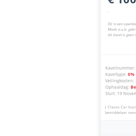
.
Dit is een openba
Maak a.u.b. gebr
dit kavel is geen
Kavelnummer
Kaveltype
:
0
%
Veilingkosten
:
Ophaaldag
:
Be
Sluit
:
19 Nove
Classic Car Auct
bemiddelaar namen