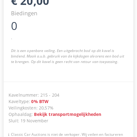
€
20,00
Biedingen
0
.
Dit is een openbare veiling. Een uitgebracht bod op dit kavel is
bindend. Maak a.u.b. gebruik van de kijkdagen alvorens een bod uit
te brengen. Op dit kavel is geen recht van retour van toepassing.
Kavelnummer
:
215
-
204
Kaveltype
:
0
%
BTW
Veilingkosten
:
20,57%
Ophaaldag
:
Bekijk transportmogelijkheden
Sluit
:
19 November
Classic Car Auctions is niet de verkoper. Wij veilen en factureren