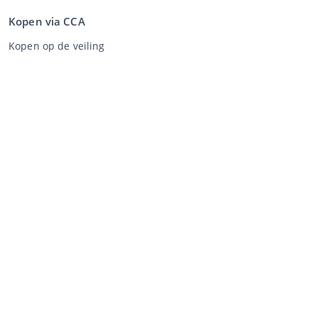
Kopen via CCA
Kopen op de veiling
Algemene voorwaarden koper
Disclaimer
Privacy Statement
Verkopen via CCA
Verkopen via de veiling
Algemene voorwaarden verkoper
Mijn CCA
Inloggen