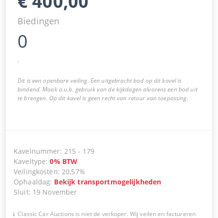
€
400,00
Biedingen
0
.
Dit is een openbare veiling. Een uitgebracht bod op dit kavel is
bindend. Maak a.u.b. gebruik van de kijkdagen alvorens een bod uit
te brengen. Op dit kavel is geen recht van retour van toepassing.
Kavelnummer
:
215
-
179
Kaveltype
:
0
%
BTW
Veilingkosten
:
20,57%
Ophaaldag
:
Bekijk transportmogelijkheden
Sluit
:
19 November
Classic Car Auctions is niet de verkoper. Wij veilen en factureren