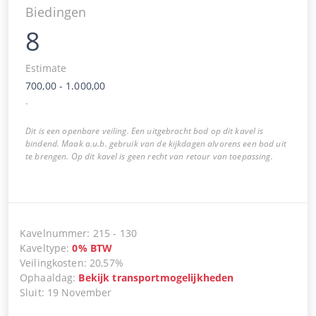
Biedingen
8
Estimate
700,00
-
1.000,00
.
Dit is een openbare veiling. Een uitgebracht bod op dit kavel is
bindend. Maak a.u.b. gebruik van de kijkdagen alvorens een bod uit
te brengen. Op dit kavel is geen recht van retour van toepassing.
Kavelnummer
:
215
-
130
Kaveltype
:
0
%
BTW
Veilingkosten
:
20,57%
Ophaaldag
:
Bekijk transportmogelijkheden
Sluit
:
19 November