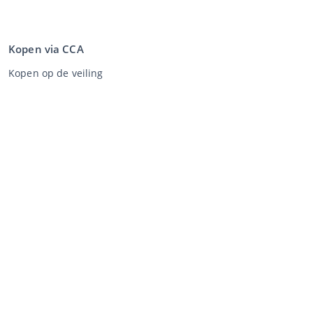
Kopen via CCA
Kopen op de veiling
Algemene voorwaarden koper
Disclaimer
Privacy Statement
Verkopen via CCA
Verkopen via de veiling
Algemene voorwaarden verkoper
Mijn CCA