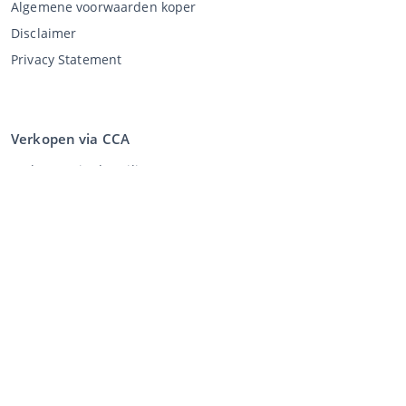
Algemene voorwaarden koper
Disclaimer
Privacy Statement
Verkopen via CCA
Verkopen via de veiling
Algemene voorwaarden verkoper
Mijn CCA
Inloggen
Registreren