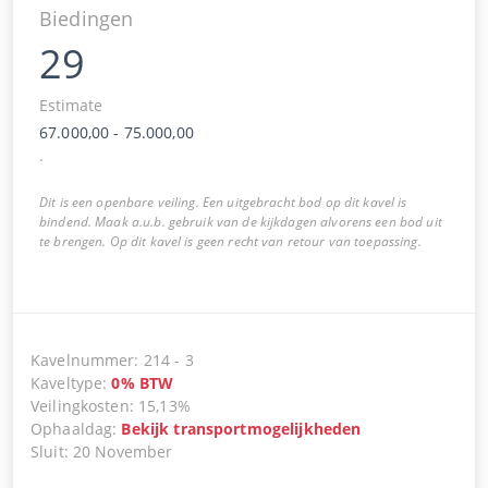
Biedingen
29
Estimate
67.000,00
-
75.000,00
.
Dit is een openbare veiling. Een uitgebracht bod op dit kavel is
bindend. Maak a.u.b. gebruik van de kijkdagen alvorens een bod uit
te brengen. Op dit kavel is geen recht van retour van toepassing.
Kavelnummer
:
214
-
3
Kaveltype
:
0
%
BTW
Veilingkosten
:
15,13%
Ophaaldag
:
Bekijk transportmogelijkheden
Sluit
:
20 November