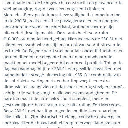
combinatie met de lichtgewicht constructie en geavanceerde
wielophanging, zorgde voor een ongekend rijplezier.
Mercedes-Benz paste innovatieve veiligheidskenmerken toe
in de 230 SL, zoals een stijve passagierscel en een energie-
absorberende voor- en achterkant, wat hem voor die tijd
uitzonderlijk veilig maakte. Deze auto heeft voor ruim
€10.000,- aan onderhoud gehad. Hierdoor was de 230 SL niet
alleen een symbool van stijl, maar ook van vooruitstrevende
techniek. De Pagode werd snel populair onder liefhebbers en
beroemdheden; de elegante lijnen en betrouwbaarheid
maakten het model begeerd bij een breed publiek. Tot op de
dag van vandaag blijft de 230 SL een gewilde klassieker, met
name in deze vroege uitvoering uit 1965. De combinatie van
de cabriolet-ervaring met een hardtop voegt een extra
dimensie toe, aangezien dit dak voor een nog steviger, coupé-
achtige rijervaring zorgt in alle weersomstandigheden. De
hardtop maakt de auto ook visueel compleet, met een
gestroomlijnde, haast sculpturale uitstraling. Een Mercedes-
Benz 230 SL met hardtop in goede conditie is een parel in
elke collectie. Zijn historische belang, iconische ontwerp, en
indrukwekkende bouwkwaliteit zorgen ervoor dat deze auto