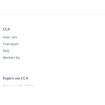
CCA
Over ons
Transport
FAQ
Werken bij
Kopen via CCA
Kopen op de veiling
Algemene voorwaarden koper
Disclaimer