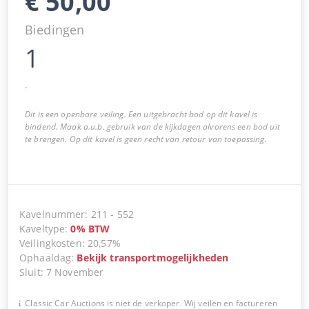
€
50,00
Biedingen
1
.
Dit is een openbare veiling. Een uitgebracht bod op dit kavel is
bindend. Maak a.u.b. gebruik van de kijkdagen alvorens een bod uit
te brengen. Op dit kavel is geen recht van retour van toepassing.
Kavelnummer
:
211
-
552
Kaveltype
:
0
%
BTW
Veilingkosten
:
20,57%
Ophaaldag
:
Bekijk transportmogelijkheden
Sluit
:
7 November
Classic Car Auctions is niet de verkoper. Wij veilen en factureren