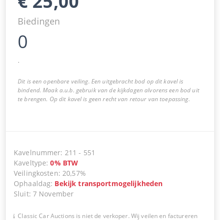
€
25,00
Biedingen
0
.
Dit is een openbare veiling. Een uitgebracht bod op dit kavel is
bindend. Maak a.u.b. gebruik van de kijkdagen alvorens een bod uit
te brengen. Op dit kavel is geen recht van retour van toepassing.
Kavelnummer
:
211
-
551
Kaveltype
:
0
%
BTW
Veilingkosten
:
20,57%
Ophaaldag
:
Bekijk transportmogelijkheden
Sluit
:
7 November
Classic Car Auctions is niet de verkoper. Wij veilen en factureren