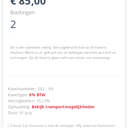
€
85,00
Biedingen
2
.
Dit is een openbare veiling. Een uitgebracht bod op dit kavel is
bindend. Maak a.u.b. gebruik van de kijkdagen alvorens een bod uit
te brengen. Op dit kavel is geen recht van retour van toepassing.
Kavelnummer
:
202
-
69
Kaveltype
:
0
%
BTW
Veilingkosten
:
15,13%
Ophaaldag
:
Bekijk transportmogelijkheden
Sluit
:
31 July
Classic Car Auctions is niet de verkoper. Wij veilen en factureren