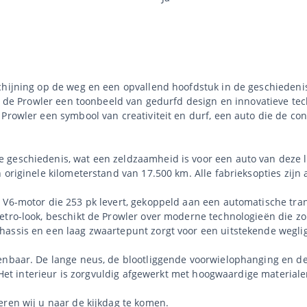
chijning op de weg en een opvallend hoofdstuk in de geschiedeni
 is de Prowler een toonbeeld van gedurfd design en innovatieve t
 Prowler een symbool van creativiteit en durf, een auto die de c
geschiedenis, wat een zeldzaamheid is voor een auto van deze lee
 originele kilometerstand van 17.500 km. Alle fabrieksopties zijn
 V6-motor die 253 pk levert, gekoppeld aan een automatische tran
etro-look, beschikt de Prowler over moderne technologieën die zor
assis en een laag zwaartepunt zorgt voor een uitstekende wegligg
kenbaar. De lange neus, de blootliggende voorwielophanging en 
. Het interieur is zorgvuldig afgewerkt met hoogwaardige materiale
eren wij u naar de kijkdag te komen.