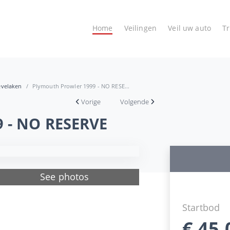
Home
Veilingen
Veil uw auto
T
evelaken
Plymouth Prowler 1999 - NO RESE...
Vorige
Volgende
9 - NO RESERVE
See photos
Startbod
€
45.