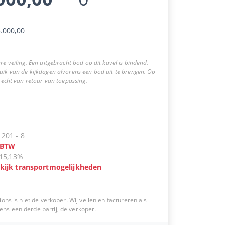
.000,00
re veiling. Een uitgebracht bod op dit kavel is bindend.
uik van de kijkdagen alvorens een bod uit te brengen. Op
 recht van retour van toepassing.
:
201
-
8
BTW
15,13%
kijk transportmogelijkheden
ions is niet de verkoper. Wij veilen en factureren als
s een derde partij, de verkoper.