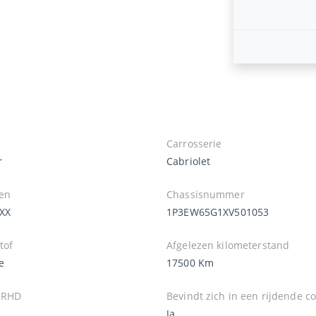
Carrosserie
r
Cabriolet
en
Chassisnummer
XX
1P3EW65G1XV501053
tof
Afgelezen kilometerstand
e
17500 Km
 RHD
Bevindt zich in een rijdende co
Ja