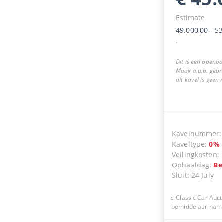
Estimate
49.000,00
-
53
.
Dit is een openba
Maak a.u.b. gebr
dit kavel is geen
Kavelnummer
Kaveltype
:
0
%
Veilingkosten
:
Ophaaldag
:
Be
Sluit
:
24 July
Classic Car Auct
bemiddelaar namen