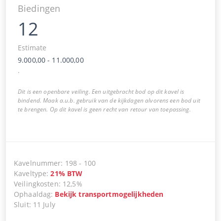
Biedingen
12
Estimate
9.000,00
-
11.000,00
.
Dit is een openbare veiling. Een uitgebracht bod op dit kavel is
bindend. Maak a.u.b. gebruik van de kijkdagen alvorens een bod uit
te brengen. Op dit kavel is geen recht van retour van toepassing.
Kavelnummer
:
198
-
100
Kaveltype
:
21
%
BTW
Veilingkosten
:
12,5%
Ophaaldag
:
Bekijk transportmogelijkheden
Sluit
:
11 July