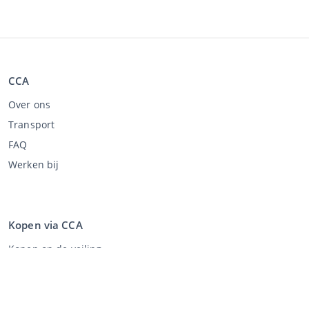
CCA
Over ons
Transport
FAQ
Werken bij
Kopen via CCA
Kopen op de veiling
Algemene voorwaarden koper
Disclaimer
Privacy Statement