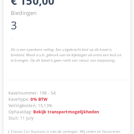
€
150,00
Biedingen
3
.
Dit is een openbare veiling. Een uitgebracht bod op dit kavel is
bindend. Maak a.u.b. gebruik van de kijkdagen alvorens een bod uit
te brengen. Op dit kavel is geen recht van retour van toepassing.
Kavelnummer
:
198
-
54
Kaveltype
:
0
%
BTW
Veilingkosten
:
15,13%
Ophaaldag
:
Bekijk transportmogelijkheden
Sluit
:
11 July
Classic Car Auctions is niet de verkoper. Wij veilen en factureren