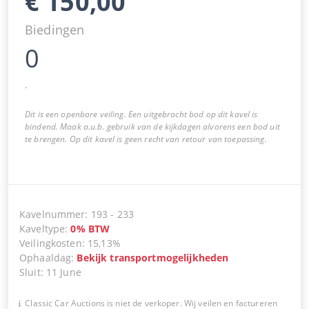
€
150,00
Biedingen
0
.
Dit is een openbare veiling. Een uitgebracht bod op dit kavel is
bindend. Maak a.u.b. gebruik van de kijkdagen alvorens een bod uit
te brengen. Op dit kavel is geen recht van retour van toepassing.
Kavelnummer
:
193
-
233
Kaveltype
:
0
%
BTW
Veilingkosten
:
15,13%
Ophaaldag
:
Bekijk transportmogelijkheden
Sluit
:
11 June
Classic Car Auctions is niet de verkoper. Wij veilen en factureren