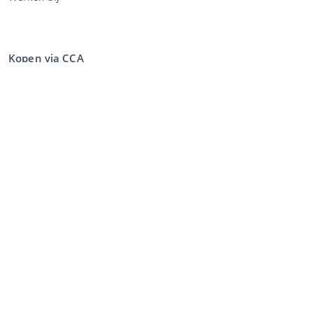
Kopen via CCA
Kopen op de veiling
Algemene voorwaarden koper
Disclaimer
Privacy Statement
Verkopen via CCA
Verkopen via de veiling
Algemene voorwaarden verkoper
Mijn CCA