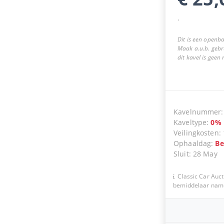
.
Dit is een openba
Maak a.u.b. gebr
dit kavel is geen
Kavelnummer
Kaveltype
:
0
%
Veilingkosten
:
Ophaaldag
:
Be
Sluit
:
28 May
Classic Car Auct
bemiddelaar namen