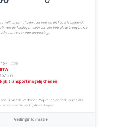
re veiling. Een uitgebracht bod op dit kavel is bindend.
uik van de kijkdagen alvorens een bod uit te brengen. Op
 recht van retour van toepassing.
:
186
-
275
BTW
15,13%
kijk transportmogelijkheden
ions is niet de verkoper. Wij veilen en factureren als
s een derde partij, de verkoper.
Veilinginformatie