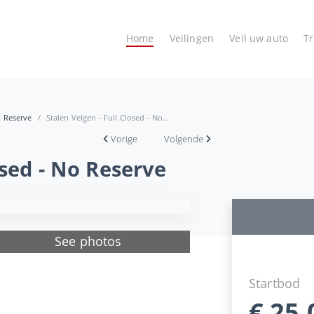
Home
Veilingen
Veil uw auto
T
o Reserve
Stalen Velgen - Full Closed - No...
Vorige
Volgende
osed - No Reserve
See photos
Startbod
€
25,