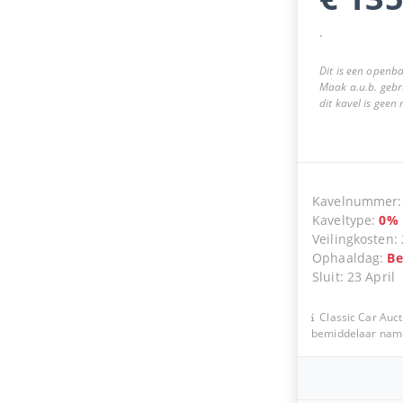
.
Dit is een openba
Maak a.u.b. gebr
dit kavel is geen
Kavelnummer
Kaveltype
:
0
%
Veilingkosten
:
Ophaaldag
:
Be
Sluit
:
23 April
Classic Car Auct
bemiddelaar namen