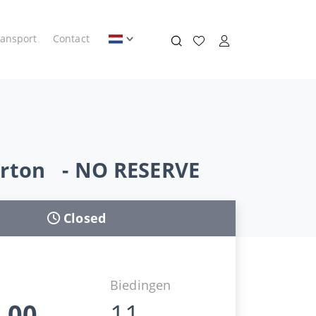
ransport
Contact
 Parton - NO RESERVE
Closed
d
Biedingen
,00
11