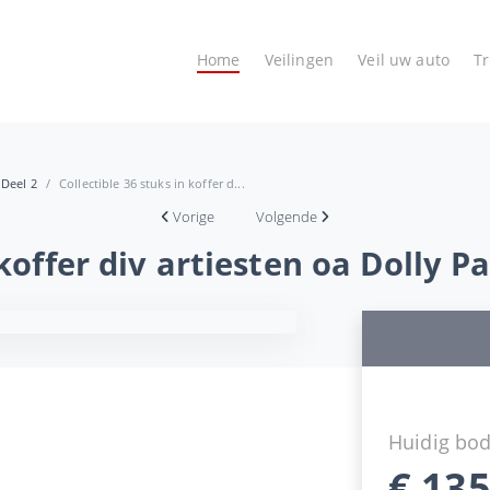
Home
Veilingen
Veil uw auto
T
 Deel 2
Collectible 36 stuks in koffer d...
Vorige
Volgende
n koffer div artiesten oa Dolly
Huidig bo
€
135