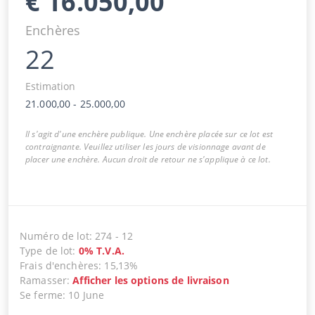
€
16.050,00
Enchères
22
Estimation
21.000,00
-
25.000,00
Il s'agit d'une enchère publique. Une enchère placée sur ce lot est
contraignante. Veuillez utiliser les jours de visionnage avant de
placer une enchère. Aucun droit de retour ne s'applique à ce lot.
Numéro de lot
:
274
-
12
Type de lot
:
0
%
T.V.A.
Frais d'enchères
:
15,13%
Ramasser
:
Afficher les options de livraison
Se ferme
:
10 June