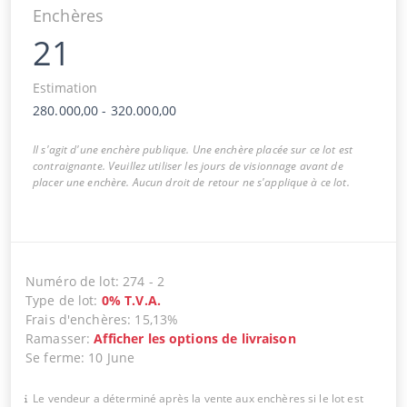
Enchères
21
Estimation
280.000,00
-
320.000,00
Il s'agit d'une enchère publique. Une enchère placée sur ce lot est
contraignante. Veuillez utiliser les jours de visionnage avant de
placer une enchère. Aucun droit de retour ne s'applique à ce lot.
Numéro de lot
:
274
-
2
Type de lot
:
0
%
T.V.A.
Frais d'enchères
:
15,13%
Ramasser
:
Afficher les options de livraison
Se ferme
:
10 June
Le vendeur a déterminé après la vente aux enchères si le lot est