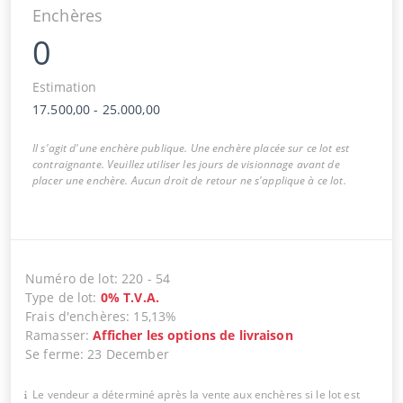
Enchères
0
Estimation
17.500,00
-
25.000,00
Il s'agit d'une enchère publique. Une enchère placée sur ce lot est
contraignante. Veuillez utiliser les jours de visionnage avant de
placer une enchère. Aucun droit de retour ne s'applique à ce lot.
Numéro de lot
:
220
-
54
Type de lot
:
0
%
T.V.A.
Frais d'enchères
:
15,13%
Ramasser
:
Afficher les options de livraison
Se ferme
:
23 December
Le vendeur a déterminé après la vente aux enchères si le lot est