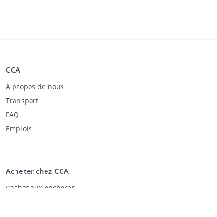
CCA
À propos de nous
Transport
FAQ
Emplois
Acheter chez CCA
L’achat aux enchères
Conditions générales de l'acheteur
Clause de non-responsabilité