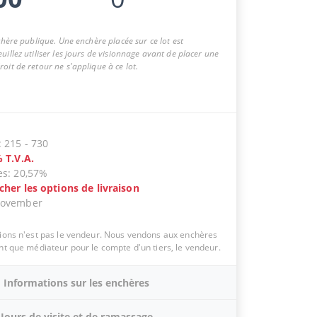
nchère publique. Une enchère placée sur ce lot est
uillez utiliser les jours de visionnage avant de placer une
oit de retour ne s'applique à ce lot.
:
215
-
730
%
T.V.A.
es
:
20,57%
icher les options de livraison
November
tions n'est pas le vendeur. Nous vendons aux enchères
ant que médiateur pour le compte d'un tiers, le vendeur.
Informations sur les enchères
Jours de visite et de ramassage