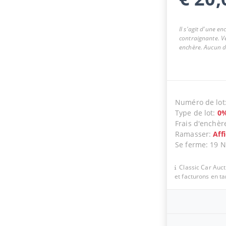
Il s'agit d'une e
contraignante. Ve
enchère. Aucun dr
Numéro de lot
Type de lot
:
0
Frais d'enchèr
Ramasser
:
Aff
Se ferme
:
19 
Classic Car Auc
et facturons en t