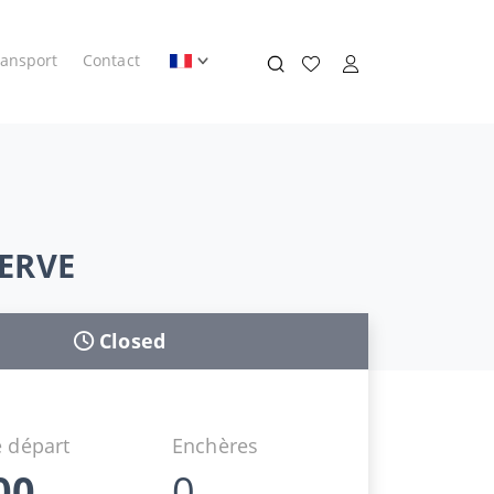
ransport
Contact
SERVE
Closed
 départ
Enchères
00
0