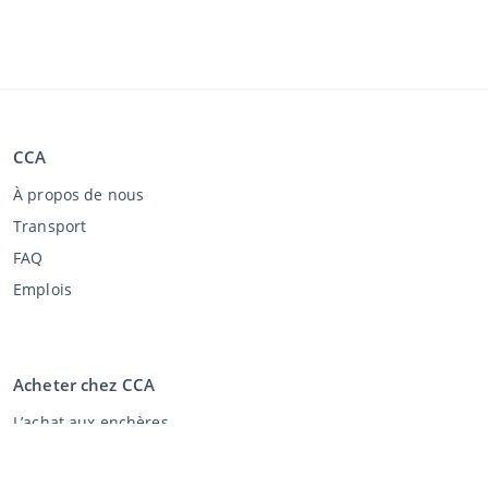
CCA
À propos de nous
Transport
FAQ
Emplois
Acheter chez CCA
L’achat aux enchères
Conditions générales de l'acheteur
Clause de non-responsabilité