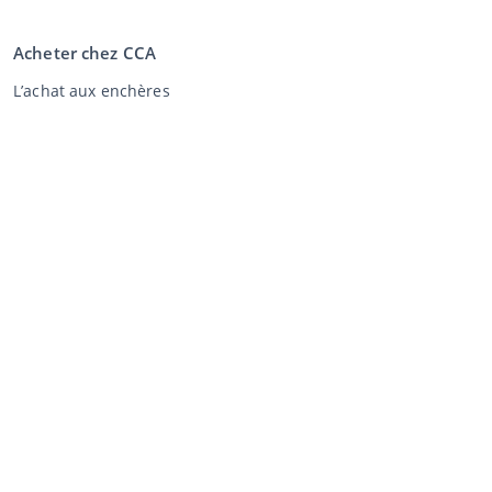
Acheter chez CCA
L’achat aux enchères
Conditions générales de l'acheteur
Clause de non-responsabilité
Déclaration de confidentialité
Vente au CCA
Vente aux enchères
Conditions générales vendeur
Mon CCA