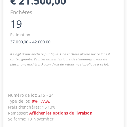
€
21.500,00
Enchères
19
Estimation
37.000,00
-
42.000,00
Il s'agit d'une enchère publique. Une enchère placée sur ce lot est
contraignante. Veuillez utiliser les jours de visionnage avant de
placer une enchère. Aucun droit de retour ne s'applique à ce lot.
Numéro de lot
:
215
-
24
Type de lot
:
0
%
T.V.A.
Frais d'enchères
:
15,13%
Ramasser
:
Afficher les options de livraison
Se ferme
:
19 November