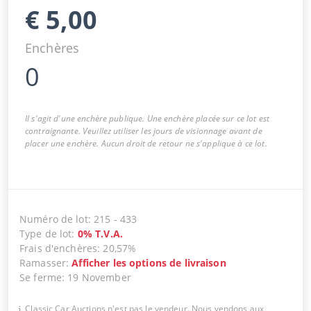
€
5,00
Enchères
0
Il s'agit d'une enchère publique. Une enchère placée sur ce lot est
contraignante. Veuillez utiliser les jours de visionnage avant de
placer une enchère. Aucun droit de retour ne s'applique à ce lot.
Numéro de lot
:
215
-
433
Type de lot
:
0
%
T.V.A.
Frais d'enchères
:
20,57%
Ramasser
:
Afficher les options de livraison
Se ferme
:
19 November
Classic Car Auctions n'est pas le vendeur. Nous vendons aux