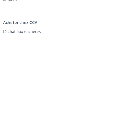
Acheter chez CCA
L’achat aux enchères
Conditions générales de l'acheteur
Clause de non-responsabilité
Déclaration de confidentialité
Vente au CCA
Vente aux enchères
Conditions générales vendeur