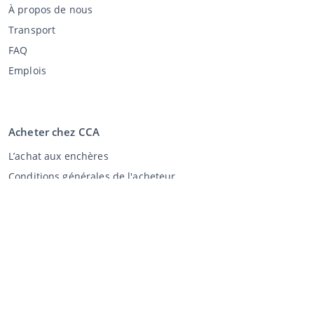
À propos de nous
Transport
FAQ
Emplois
Acheter chez CCA
L’achat aux enchères
Conditions générales de l'acheteur
Clause de non-responsabilité
Déclaration de confidentialité
Vente au CCA
Vente aux enchères