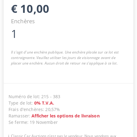
€
10,00
Enchères
1
Il s'agit d'une enchère publique. Une enchère placée sur ce lot est
contraignante. Veuillez utiliser les jours de visionnage avant de
placer une enchère. Aucun droit de retour ne s'applique à ce lot.
Numéro de lot
:
215
-
383
Type de lot
:
0
%
T.V.A.
Frais d'enchères
:
20,57%
Ramasser
:
Afficher les options de livraison
Se ferme
:
19 November
Classic Car Auctions n'est pas le vendeur. Nous vendons aux