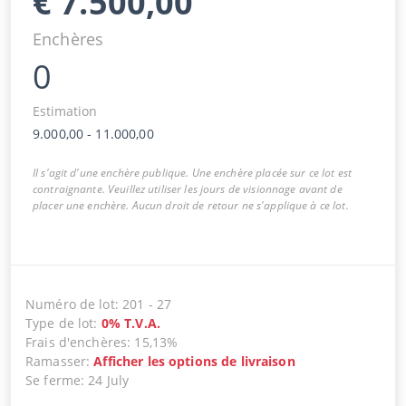
€
7.500,00
Enchères
0
Estimation
9.000,00
-
11.000,00
Il s'agit d'une enchère publique. Une enchère placée sur ce lot est
contraignante. Veuillez utiliser les jours de visionnage avant de
placer une enchère. Aucun droit de retour ne s'applique à ce lot.
Numéro de lot
:
201
-
27
Type de lot
:
0
%
T.V.A.
Frais d'enchères
:
15,13%
Ramasser
:
Afficher les options de livraison
Se ferme
:
24 July