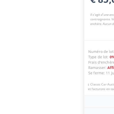
Il s'agit d'une e
contraignante. Ve
enchère. Aucun dr
Numéro de lot
Type de lot
:
0
Frais d'enchèr
Ramasser
:
Aff
Se ferme
:
11 J
Classic Car Auc
et facturons en t