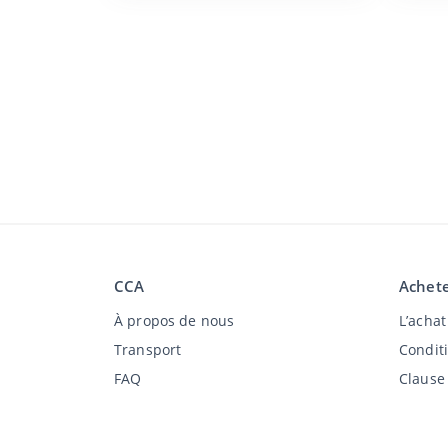
CCA
Achete
À propos de nous
L’acha
Transport
Condit
FAQ
Clause
Emplois
Déclara