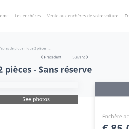
Home
Les enchères
Vente aux enchères de votre voiture
T
Tables de pique-nique 2 pièces -...
Précédent
Suivant
 pièces - Sans réserve
See photos
Enchère ac
€
85,