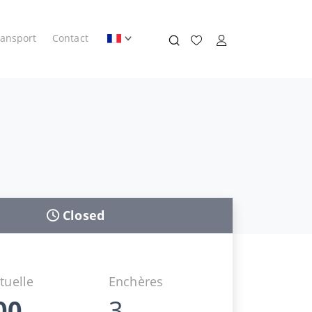
ransport
Contact
Closed
tuelle
Enchères
00
3