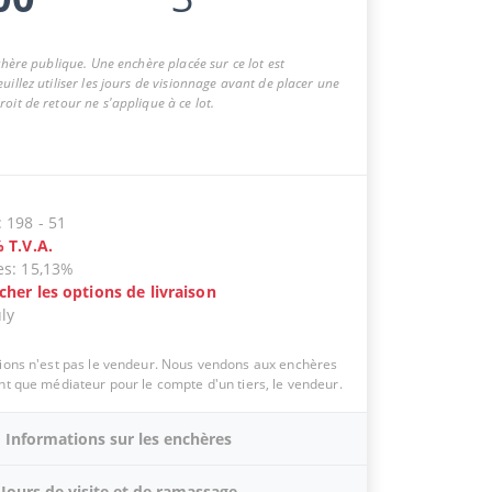
nchère publique. Une enchère placée sur ce lot est
uillez utiliser les jours de visionnage avant de placer une
oit de retour ne s'applique à ce lot.
:
198
-
51
%
T.V.A.
es
:
15,13%
icher les options de livraison
uly
tions n'est pas le vendeur. Nous vendons aux enchères
ant que médiateur pour le compte d'un tiers, le vendeur.
Informations sur les enchères
Jours de visite et de ramassage