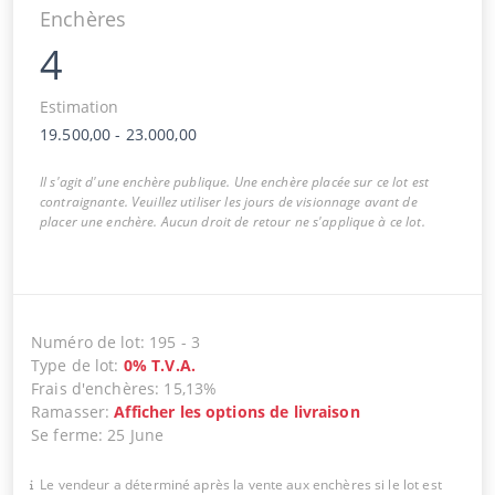
Enchères
4
Estimation
19.500,00
-
23.000,00
Il s'agit d'une enchère publique. Une enchère placée sur ce lot est
contraignante. Veuillez utiliser les jours de visionnage avant de
placer une enchère. Aucun droit de retour ne s'applique à ce lot.
Numéro de lot
:
195
-
3
Type de lot
:
0
%
T.V.A.
Frais d'enchères
:
15,13%
Ramasser
:
Afficher les options de livraison
Se ferme
:
25 June
Le vendeur a déterminé après la vente aux enchères si le lot est