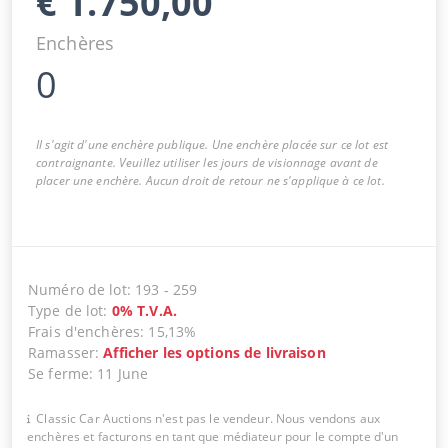
€
1.750,00
Enchères
0
Il s'agit d'une enchère publique. Une enchère placée sur ce lot est
contraignante. Veuillez utiliser les jours de visionnage avant de
placer une enchère. Aucun droit de retour ne s'applique à ce lot.
Numéro de lot
:
193
-
259
Type de lot
:
0
%
T.V.A.
Frais d'enchères
:
15,13%
Ramasser
:
Afficher les options de livraison
Se ferme
:
11 June
Classic Car Auctions n'est pas le vendeur. Nous vendons aux
enchères et facturons en tant que médiateur pour le compte d'un