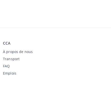
CCA
À propos de nous
Transport
FAQ
Emplois
Acheter chez CCA
L’achat aux enchères
Conditions générales de l'acheteur