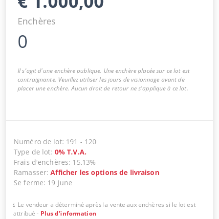
€
1.000,00
Enchères
0
Il s'agit d'une enchère publique. Une enchère placée sur ce lot est
contraignante. Veuillez utiliser les jours de visionnage avant de
placer une enchère. Aucun droit de retour ne s'applique à ce lot.
Numéro de lot
:
191
-
120
Type de lot
:
0
%
T.V.A.
Frais d'enchères
:
15,13%
Ramasser
:
Afficher les options de livraison
Se ferme
:
19 June
Le vendeur a déterminé après la vente aux enchères si le lot est
attribué
-
Plus d'information