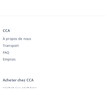
CCA
À propos de nous
Transport
FAQ
Emplois
Acheter chez CCA
L’achat aux enchères
Conditions générales de l'acheteur
Clause de non-responsabilité