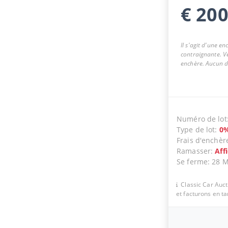
€
200
Il s'agit d'une e
contraignante. Ve
enchère. Aucun dr
Numéro de lot
Type de lot
:
0
Frais d'enchèr
Ramasser
:
Aff
Se ferme
:
28 
Classic Car Auc
et facturons en t