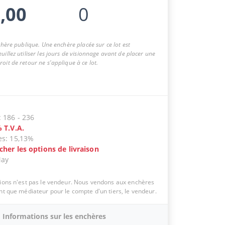
,00
0
nchère publique. Une enchère placée sur ce lot est
uillez utiliser les jours de visionnage avant de placer une
oit de retour ne s'applique à ce lot.
:
186
-
236
%
T.V.A.
es
:
15,13%
icher les options de livraison
May
tions n'est pas le vendeur. Nous vendons aux enchères
ant que médiateur pour le compte d'un tiers, le vendeur.
Informations sur les enchères