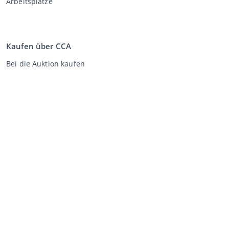
Arbeitsplätze
Kaufen über CCA
Bei die Auktion kaufen
Allgemeine Geschäftsbedingungen Käufer
Disclaimer
Datenschutz-Erklärung
Verkaufen über CCA
Verkaufen bei der Auktion
Allgemeine Geschäftsbedingungen Verkäufer