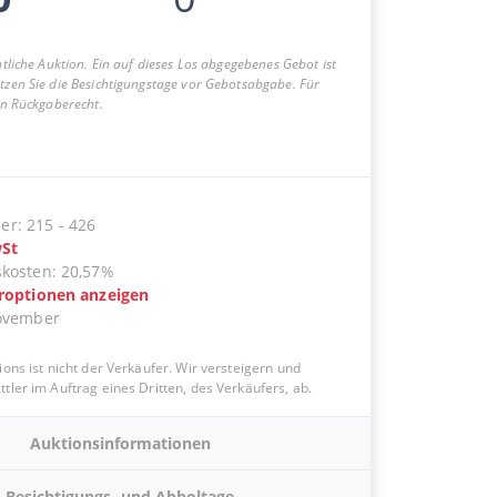
entliche Auktion. Ein auf dieses Los abgegebenes Gebot ist
utzen Sie die Besichtigungstage vor Gebotsabgabe. Für
ein Rückgaberecht.
er
:
215
-
426
St
skosten
:
20,57%
eroptionen anzeigen
ovember
ions ist nicht der Verkäufer. Wir versteigern und
tler im Auftrag eines Dritten, des Verkäufers, ab.
Auktionsinformationen
Besichtigungs- und Abholtage