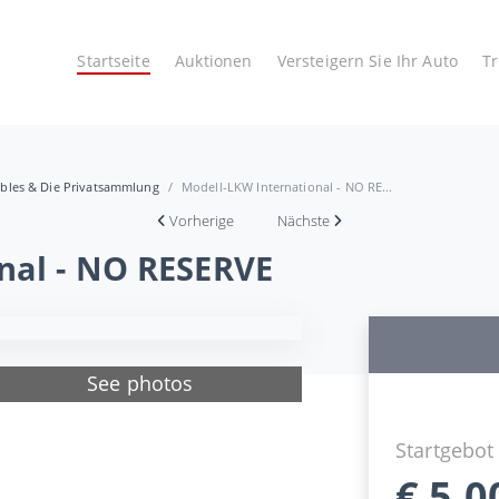
Startseite
Auktionen
Versteigern Sie Ihr Auto
T
tibles & Die Privatsammlung
Modell-LKW International - NO RE...
Vorherige
Nächste
nal - NO RESERVE
See photos
Startgebot
€
5,0