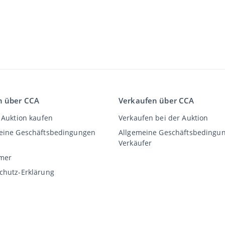
n über CCA
Verkaufen über CCA
 Auktion kaufen
Verkaufen bei der Auktion
eine Geschäftsbedingungen
Allgemeine Geschäftsbedingu
Verkäufer
imer
chutz-Erklärung
©
2026
Classic Car Auctions
All rights reserved