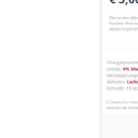
Dies ist eine öff
bindend. Bitte n
dieses Los gilt k
Chargennumm
Lostyp
:
0
%
Mw
Versteigerung
Abholen
:
Lief
Schließt
:
19 N
Classic Car Auct
rechnen als Vermit