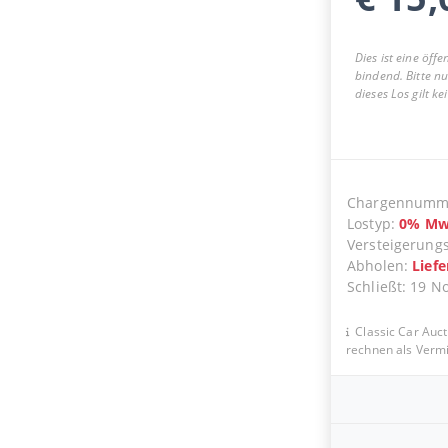
Dies ist eine öff
bindend. Bitte n
dieses Los gilt k
Chargennumm
Lostyp
:
0
%
Mw
Versteigerung
Abholen
:
Lief
Schließt
:
19 N
Classic Car Auct
rechnen als Vermit