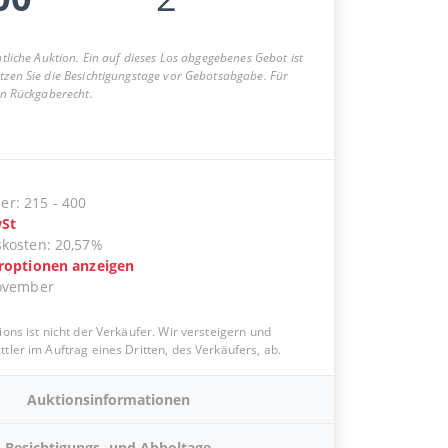
entliche Auktion. Ein auf dieses Los abgegebenes Gebot ist
utzen Sie die Besichtigungstage vor Gebotsabgabe. Für
ein Rückgaberecht.
er
:
215
-
400
St
skosten
:
20,57%
eroptionen anzeigen
ovember
ions ist nicht der Verkäufer. Wir versteigern und
tler im Auftrag eines Dritten, des Verkäufers, ab.
Auktionsinformationen
Besichtigungs- und Abholtage