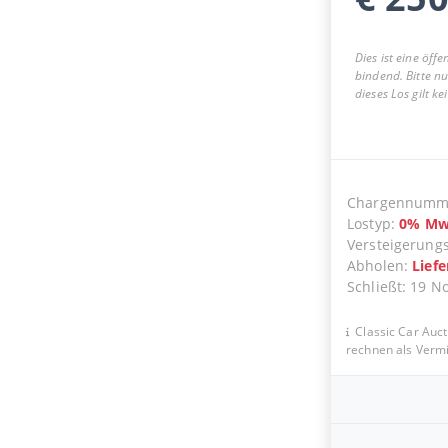
Dies ist eine öff
bindend. Bitte n
dieses Los gilt k
Chargennumm
Lostyp
:
0
%
Mw
Versteigerung
Abholen
:
Lief
Schließt
:
19 N
Classic Car Auct
rechnen als Vermit