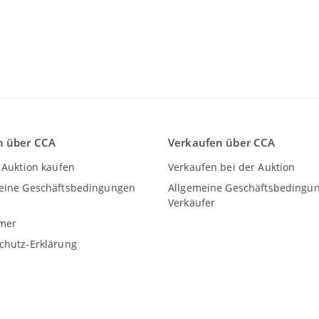
n über CCA
Verkaufen über CCA
 Auktion kaufen
Verkaufen bei der Auktion
eine Geschäftsbedingungen
Allgemeine Geschäftsbedingu
Verkäufer
imer
chutz-Erklärung
©
2026
Classic Car Auctions
All rights reserved