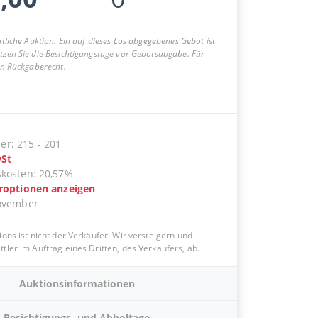
entliche Auktion. Ein auf dieses Los abgegebenes Gebot ist
utzen Sie die Besichtigungstage vor Gebotsabgabe. Für
ein Rückgaberecht.
er
:
215
-
201
St
skosten
:
20,57%
eroptionen anzeigen
ovember
ions ist nicht der Verkäufer. Wir versteigern und
tler im Auftrag eines Dritten, des Verkäufers, ab.
Auktionsinformationen
Besichtigungs- und Abholtage