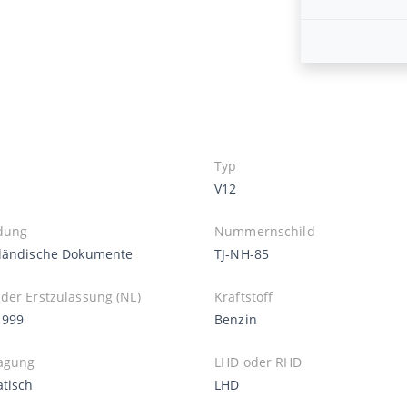
Typ
V12
dung
Nummernschild
ländische Dokumente
TJ-NH-85
der Erstzulassung (NL)
Kraftstoff
1999
Benzin
agung
LHD oder RHD
tisch
LHD