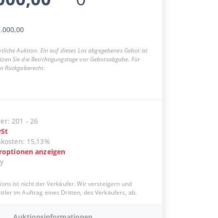
.000,00
entliche Auktion. Ein auf dieses Los abgegebenes Gebot ist
utzen Sie die Besichtigungstage vor Gebotsabgabe. Für
ein Rückgaberecht.
er
:
201
-
26
St
skosten
:
15,13%
eroptionen anzeigen
ly
ions ist nicht der Verkäufer. Wir versteigern und
tler im Auftrag eines Dritten, des Verkäufers, ab.
Auktionsinformationen