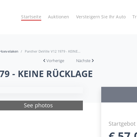
Startseite
Auktionen
Versteigern Sie Ihr Auto
T
 Hoevelaken
Panther DeVille V12 1979 - KEINE...
Vorherige
Nächste
979 - KEINE RÜCKLAGE
See photos
Startgebot
€
57.