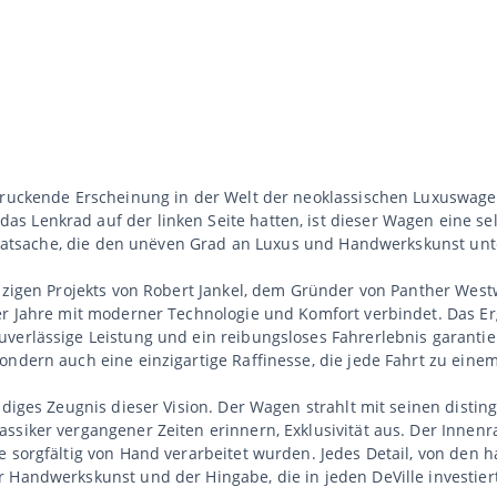
ndruckende Erscheinung in der Welt der neoklassischen Luxuswage
 Lenkrad auf der linken Seite hatten, ist dieser Wagen eine sel
e Tatsache, die den unëven Grad an Luxus und Handwerkskunst unte
izigen Projekts von Robert Jankel, dem Gründer von Panther Westwi
0er Jahre mit moderner Technologie und Komfort verbindet. Das E
verlässige Leistung und ein reibungsloses Fahrerlebnis garantier
sondern auch eine einzigartige Raffinesse, die jede Fahrt zu ei
ndiges Zeugnis dieser Vision. Der Wagen strahlt mit seinen disti
ssiker vergangener Zeiten erinnern, Exklusivität aus. Der Innenr
 sorgfältig von Hand verarbeitet wurden. Jedes Detail, von den h
 Handwerkskunst und der Hingabe, die in jeden DeVille investiert