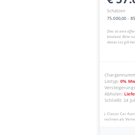
Schätzen
75.000,00
-
85
Dies ist eine öff
bindend. Bitte n
dieses Los gilt k
Chargennumm
Lostyp
:
0
%
Mw
Versteigerung
Abholen
:
Lief
Schließt
:
24 Ju
Classic Car Auct
rechnen als Vermit