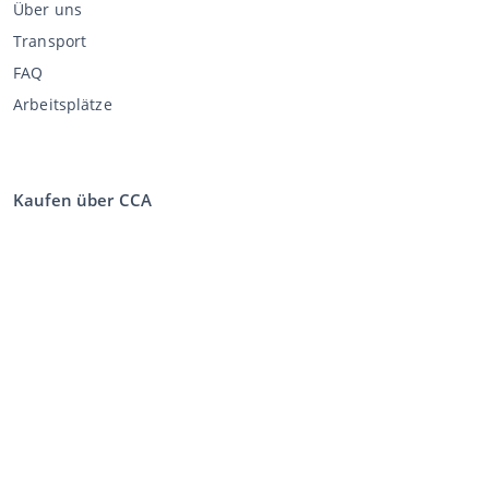
Über uns
Transport
FAQ
Arbeitsplätze
Kaufen über CCA
Bei die Auktion kaufen
Allgemeine Geschäftsbedingungen Käufer
Disclaimer
Datenschutz-Erklärung
Verkaufen über CCA
Verkaufen bei der Auktion